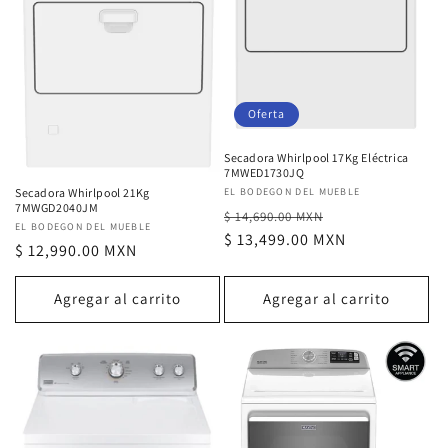
n
:
Oferta
Secadora Whirlpool 17Kg Eléctrica
7MWED1730JQ
Secadora Whirlpool 21Kg
Proveedor:
EL BODEGON DEL MUEBLE
7MWGD2040JM
Precio
Precio
$ 14,690.00 MXN
Proveedor:
EL BODEGON DEL MUEBLE
habitual
$ 13,499.00 MXN
de
Precio
$ 12,990.00 MXN
oferta
habitual
Agregar al carrito
Agregar al carrito