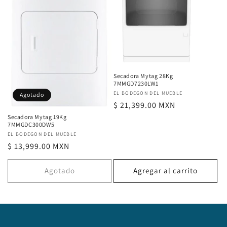
Secadora Mytag 28Kg
7MMGD7230LW1
Proveedor:
EL BODEGON DEL MUEBLE
Agotado
Precio
$ 21,399.00 MXN
habitual
Secadora Mytag 19Kg
7MMGDC300DW5
Proveedor:
EL BODEGON DEL MUEBLE
Precio
$ 13,999.00 MXN
habitual
Agotado
Agregar al carrito