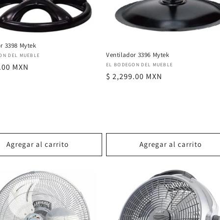
or 3398 Mytek
Ventilador 3396 Mytek
or:
ON DEL MUEBLE
Proveedor:
EL BODEGON DEL MUEBLE
9.00 MXN
Precio
$ 2,299.00 MXN
al
habitual
Agregar al carrito
Agregar al carrito