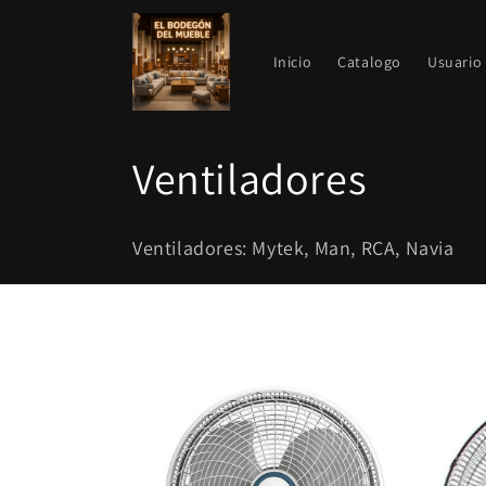
Ir
directamente
al contenido
Inicio
Catalogo
Usuario
C
Ventiladores
o
Ventiladores: Mytek, Man, RCA, Navia
l
e
c
c