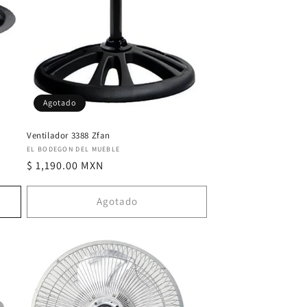
Agotado
Ventilador 3388 Zfan
Proveedor:
EL BODEGON DEL MUEBLE
Precio
$ 1,190.00 MXN
habitual
Agotado