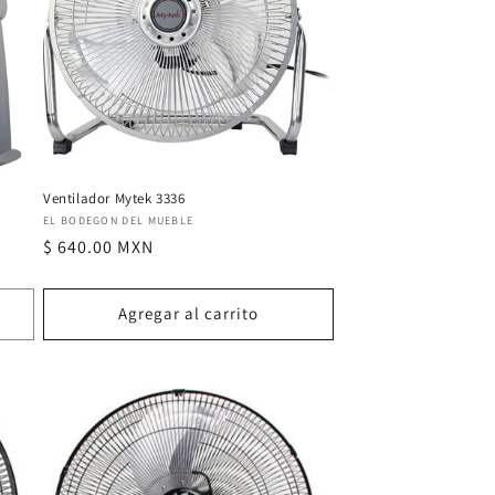
Ventilador Mytek 3336
Proveedor:
EL BODEGON DEL MUEBLE
Precio
$ 640.00 MXN
habitual
Agregar al carrito